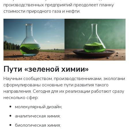
производственных предприятий преодолеет планку
стоимости природного газа и нефти.
Пути «зеленой химии»
Научным сообществом, производственниками, экологами
сформулированы основные пути развития такого
направления. Сегодня для их реализации работают сразу
несколько сфер:
молекулярный дизайн;
ВАША ЗАЯВКА ОТПРАВЛЕНА
аналитическая химия;
в ближайшее время наши менеджеры
биологическая химия;
свяжутся с вами