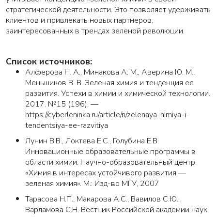
стратегической деятельности. Это позволяет удерживать
клиентов и привлекать новых партнеров,
заинтересованных в трендах зеленой революции.
Список источников:
Алферова Н. А., Минакова А. М., Аверина Ю. М.,
Меньшиков В. В. Зеленая химия и тенденция ее
развития. Успехи в химии и химической технологии.
2017. №15 (196). —
https://cyberleninka.ru/article/n/zelenaya-himiya-i-
tendentsiya-ee-razvitiya
Лунин В.В., Локтева Е.С., Голубина Е.В.
Инновационные образовательные программы в
области химии. Научно-образовательный центр.
«Химия в интересах устойчивого развития —
зеленая химия». М.: Изд-во МГУ, 2007
Тарасова Н.П., Макарова А.С., Вавилов С.Ю.,
Варламова С.Н. Вестник Российской академии наук,