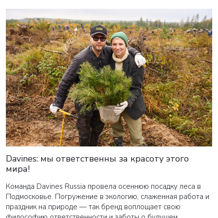
Davines: мы ответственны за красоту этого
мира!
Команда Davines Russia провела осеннюю посадку леса в
Подмосковье. Погружение в экологию, слаженная работа и
праздник на природе — так бренд воплощает свою
философию ответственности и заботы о будущем.