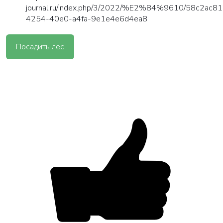
journal.ru/index.php/3/2022/%E2%84%9610/58c2ac81
4254-40e0-a4fa-9e1e4e6d4ea8
Посадить лес