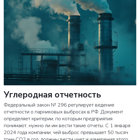
Углеродная отчетность
Федеральный закон № 296 регулирует ведение
отчетности о парниковых выбросах в РФ. Документ
ВАША ЗАЯВКА ОТПРАВЛЕНА
определяет критерии, по которым предприятия
понимают, нужно ли им вести такие отчеты. С 1 января
в ближайшее время наши менеджеры
2024 года компании, чей выброс превышает 50 тысяч
свяжутся с вами
тонн СО2 в год, должны вести учет и измерения этого