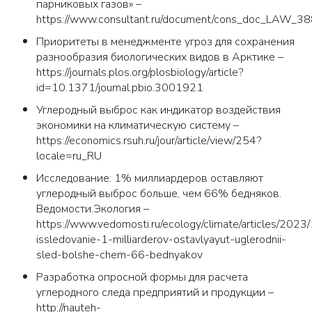
парниковых газов» –
https://www.consultant.ru/document/cons_doc_LAW_3
Приоритеты в менеджменте угроз для сохранения
разнообразия биологических видов в Арктике –
https://journals.plos.org/plosbiology/article?
id=10.1371/journal.pbio.3001921
Углеродный выброс как индикатор воздействия
экономики на климатическую систему –
https://economics.rsuh.ru/jour/article/view/254?
locale=ru_RU
Исследование: 1% миллиардеров оставляют
углеродный выброс больше, чем 66% бедняков.
Ведомости.Экология –
https://www.vedomosti.ru/ecology/climate/articles/20
issledovanie-1-milliarderov-ostavlyayut-uglerodnii-
sled-bolshe-chem-66-bednyakov
Разработка опросной формы для расчета
углеродного следа предприятий и продукции –
http://nauteh-