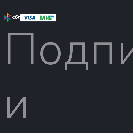
Подп
и