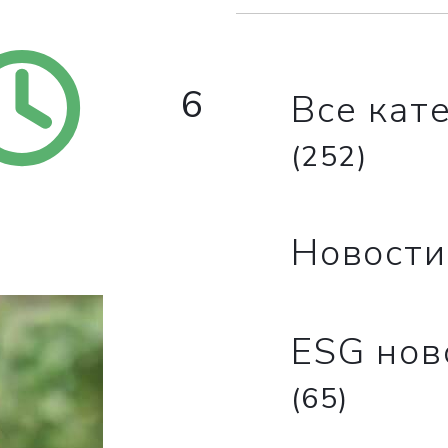
6
Все кат
(252)
Новост
ESG нов
(65)