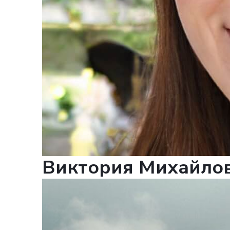
ВА
О
Виктория Михайло
в ближай