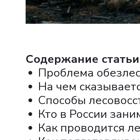
Cодержание статьи
Проблема обезле
На чем сказываетс
Способы лесовосс
Кто в России зани
Как проводится л