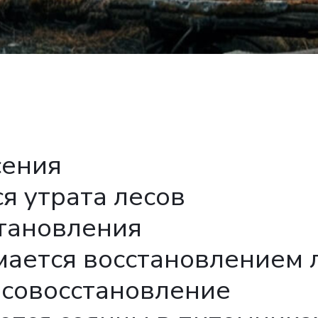
сения
я утрата лесов
тановления
мается восстановлением 
есовосстановление