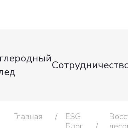
глеродный
Сотрудничеств
лед
Главная
ESG
Восс
Блог
лесо