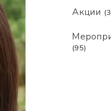
Акции
(3
Меропр
(95)