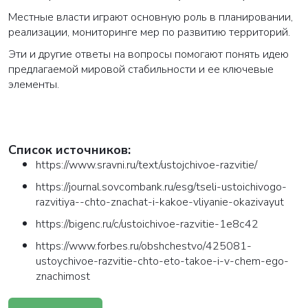
Местные власти играют основную роль в планировании,
реализации, мониторинге мер по развитию территорий.
Эти и другие ответы на вопросы помогают понять идею
предлагаемой мировой стабильности и ее ключевые
элементы.
Список источников:
https://www.sravni.ru/text/ustojchivoe-razvitie/
https://journal.sovcombank.ru/esg/tseli-ustoichivogo-
razvitiya--chto-znachat-i-kakoe-vliyanie-okazivayut
https://bigenc.ru/c/ustoichivoe-razvitie-1e8c42
https://www.forbes.ru/obshchestvo/425081-
ustoychivoe-razvitie-chto-eto-takoe-i-v-chem-ego-
znachimost