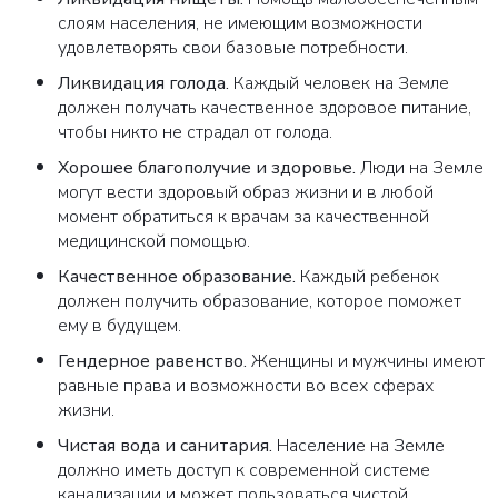
слоям населения, не имеющим возможности
удовлетворять свои базовые потребности.
Ликвидация голода
.
Каждый человек на Земле
должен получать качественное здоровое питание,
чтобы никто не страдал от голода.
Хорошее благополучие и здоровье
.
Люди на Земле
могут вести здоровый образ жизни и в любой
момент обратиться к врачам за качественной
медицинской помощью.
Качественное образование
.
Каждый ребенок
должен получить образование, которое поможет
ему в будущем.
Гендерное равенство
.
Женщины и мужчины имеют
равные права и возможности во всех сферах
жизни.
ВАША ЗАЯВКА ОТПРАВЛЕНА
Чистая вода и санитария
.
Население на Земле
в ближайшее время наши менеджеры
должно иметь доступ к современной системе
свяжутся с вами
канализации и может пользоваться чистой