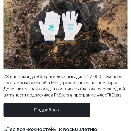
28 мая команда «Сохрани лес» высадила 17 000 саженцев
сосны обыкновенной в Мещерском национальном парке.
Дополнительная посадка состоялась благодаря рекордной
активности подписчиков FitStars в программе #лесFitStars.
Подробно
«Лес возможностей»: к восьмилетию