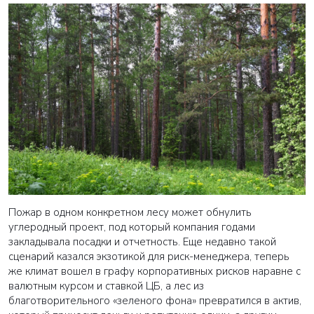
Пожар в одном конкретном лесу может обнулить
углеродный проект, под который компания годами
закладывала посадки и отчетность. Еще недавно такой
сценарий казался экзотикой для риск-менеджера, теперь
же климат вошел в графу корпоративных рисков наравне с
валютным курсом и ставкой ЦБ, а лес из
благотворительного «зеленого фона» превратился в актив,