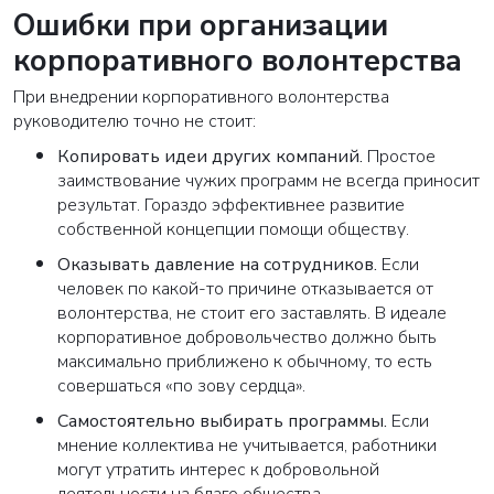
Ошибки при организации
корпоративного волонтерства
При внедрении корпоративного волонтерства
руководителю точно не стоит:
Копировать идеи других компаний.
Простое
заимствование чужих программ не всегда приносит
результат. Гораздо эффективнее развитие
собственной концепции помощи обществу.
ВАША ЗАЯВКА ОТПРАВЛЕНА
Оказывать давление на сотрудников.
Если
человек по какой-то причине отказывается от
в ближайшее время наши менеджеры
волонтерства, не стоит его заставлять. В идеале
свяжутся с вами
корпоративное добровольчество должно быть
максимально приближено к обычному, то есть
совершаться «по зову сердца».
Закрыть
Самостоятельно выбирать программы.
Если
мнение коллектива не учитывается, работники
могут утратить интерес к добровольной