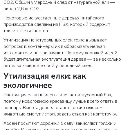
CO
2
. Общий углеродный след от натуральной ели —
около 2,6 кг CO
2
.
Некоторые искусственные деревья китайского
производства сделаны из ПВХ, который содержит
токсичные вещества.
Утилизация ненатуральных елок тоже вызывает
вопросы: в контейнеры их выбрасывать нельзя,
изготовители не принимают. Поэтому хорошей идеей
будет длительная эксплуатация дерева — за несколько
лет елка «закроет» свой углеродный след.
Утилизация елки: как
экологичнее
Настоящая елка не всегда влезает в мусорный бак,
поэтому новогоднюю красавицу лучше всего отдать в
зоопарк. Высота дерева станет только плюсом —
животные смогут использовать ствол как когтеточку.
Хвоей посыпают дорожки в саду, закисляют грядки и
клумбы. Из крупных веток можно соорудить удобные