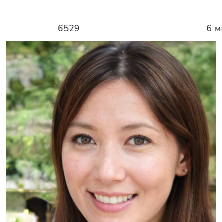
6529
6 м