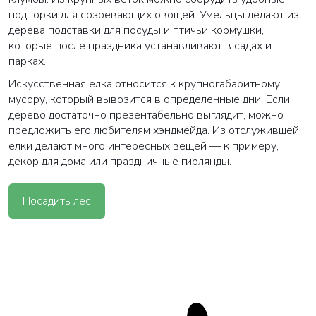
подпорки для созревающих овощей. Умельцы делают из
дерева подставки для посуды и птичьи кормушки,
которые после праздника устанавливают в садах и
парках.
Искусственная елка относится к крупногабаритному
мусору, который вывозится в определенные дни. Если
ВАША ЗАЯВКА ОТПРАВЛЕНА
дерево достаточно презентабельно выглядит, можно
предложить его любителям хэндмейда. Из отслужившей
в ближайшее время наши менеджеры
елки делают много интересных вещей — к примеру,
свяжутся с вами
декор для дома или праздничные гирлянды.
Закрыть
Посадить лес