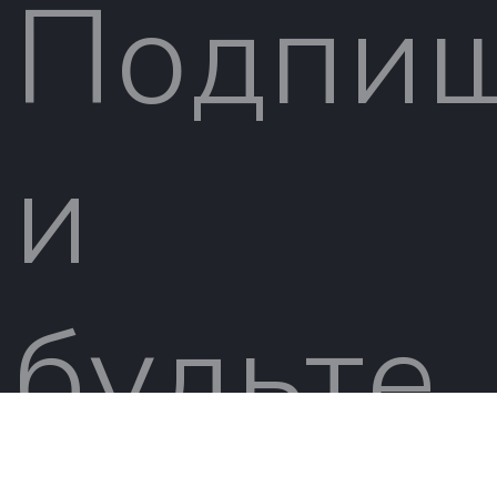
Подпиш
и
будьте