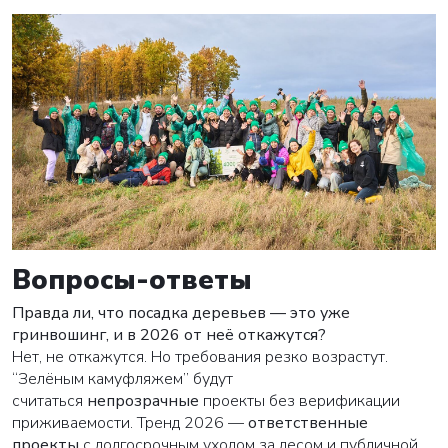
Вопросы-ответы
Правда ли, что посадка деревьев — это уже
гринвошинг, и в 2026 от неё откажутся?
Нет, не откажутся. Но требования резко возрастут.
“Зелёным камуфляжем” будут
считаться
непрозрачные
проекты без верификации
ВАША ЗАЯВКА ОТПРАВЛЕНА
приживаемости. Тренд 2026 —
ответственные
проекты
с долгосрочным уходом за лесом и публичной