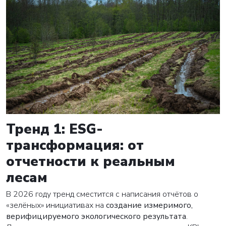
Тренд 1: ESG-
трансформация: от
отчетности к реальным
лесам
В 2026 году тренд сместится с написания отчётов о
«зелёных» инициативах на
создание измеримого,
верифицируемого экологического результата
.