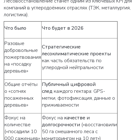
Лесовосстановление станет одним из ключевых KPI для
компаний в углеродоёмких отраслях (ТЭК, металлургия,
логистика).
Что было
Что будет в 2026
Разовые
Стратегические
добровольные
лесоклиматические проекты
пожертвования
как часть обязательств по
на «посадку
углеродной нейтральности
деревьев»
Общие отчёты
Публичный цифровой
о «сотнях
след
каждого гектара: GPS-
посаженных
метки, фотофиксация, данные о
деревьев»
приживаемости
Фокус на
Фокус на
качестве и
количестве
долгосрочности
(«восстановили
(«посадили 10
50 га смешанного леса с
000 саженцев»
мониторингом на 10 лет»)