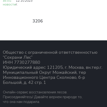
#ESG
12.10.2023
новости
г.
3206
Общество с ограниченной ответственностью
“Сохрани Лес”
ИНН 7730277880
Юридический адрес: 121205, г. Москва, вн.тер.г.
Муниципальный Округ Можайский, тер
Инновационного Центра Сколково, б-р
Большой, д. 42 стр. 1
Онлайн-сервис восстановления лесов.
Присоединяйтесь! Давайте вернем природе то,
что она нам подарила.