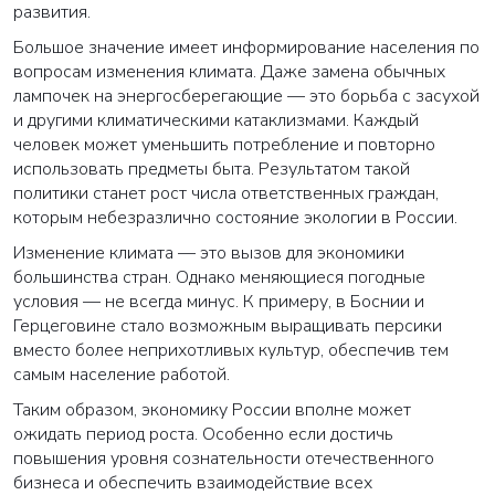
развития.
Большое значение имеет информирование населения по
вопросам изменения климата. Даже замена обычных
лампочек на энергосберегающие — это борьба с засухой
и другими климатическими катаклизмами. Каждый
человек может уменьшить потребление и повторно
использовать предметы быта. Результатом такой
политики станет рост числа ответственных граждан,
которым небезразлично состояние экологии в России.
Изменение климата — это вызов для экономики
большинства стран. Однако меняющиеся погодные
условия — не всегда минус. К примеру, в Боснии и
ВАША ЗАЯВКА ОТПРАВЛЕНА
Герцеговине стало возможным выращивать персики
вместо более неприхотливых культур, обеспечив тем
в ближайшее время наши менеджеры
самым население работой.
свяжутся с вами
Таким образом, экономику России вполне может
ожидать период роста. Особенно если достичь
повышения уровня сознательности отечественного
Закрыть
бизнеса и обеспечить взаимодействие всех