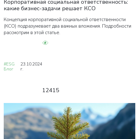
Корпоративная социальная ответственность:
какие бизнес-задачи решает КСО
ВАША ЗАЯВКА ОТПРАВЛЕНА
Концепция корпоративной социальной ответственности
(КСО) подразумевает два важных вложения. Подробности
в ближайшее время наши менеджеры
рассмотрим в этой статье.
свяжутся с вами
Закрыть
#ESG
23.10.2024
Блог
г.
12415