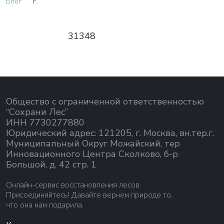
Блог
г.
31348
Общество с ограниченной ответственностью
“Сохрани Лес”
ИНН 7730277880
Юридический адрес: 121205, г. Москва, вн.тер.г.
Муниципальный Округ Можайский, тер
Инновационного Центра Сколково, б-р
Большой, д. 42 стр. 1
Онлайн-сервис восстановления лесов.
Присоединяйтесь! Давайте вернем природе то,
что она нам подарила.