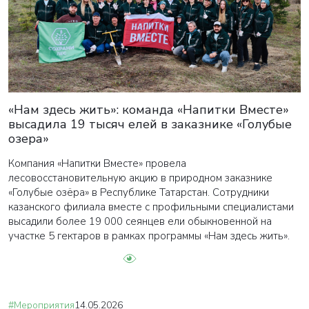
«Нам здесь жить»: команда «Напитки Вместе»
ВАША ЗАЯВКА ОТПРАВЛЕНА
высадила 19 тысяч елей в заказнике «Голубые
озера»
в ближайшее время наши менеджеры
Компания «Напитки Вместе» провела
свяжутся с вами
лесовосстановительную акцию в природном заказнике
«Голубые озёра» в Республике Татарстан. Сотрудники
казанского филиала вместе с профильными специалистами
Закрыть
высадили более 19 000 сеянцев ели обыкновенной на
участке 5 гектаров в рамках программы «Нам здесь жить».
#Мероприятия
14.05.2026