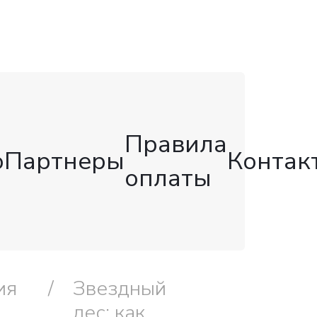
Правила
о
Партнеры
Контак
оплаты
ия
Звездный
лес: как