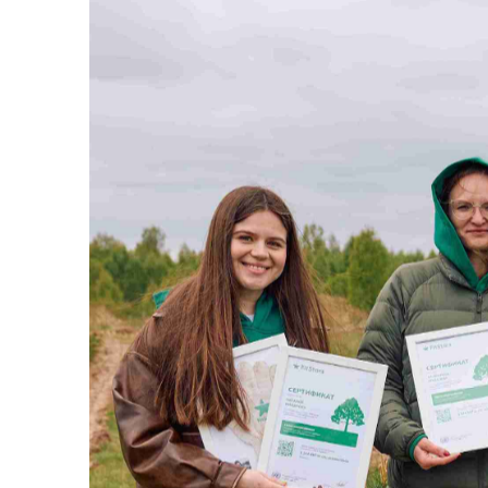
ВА
О
в ближай