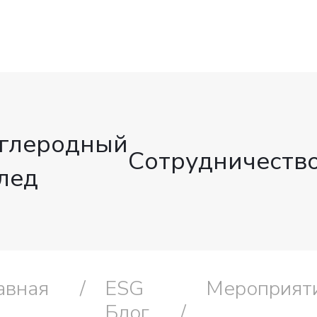
глеродный
Сотрудничеств
лед
авная
ESG
Мероприят
Блог