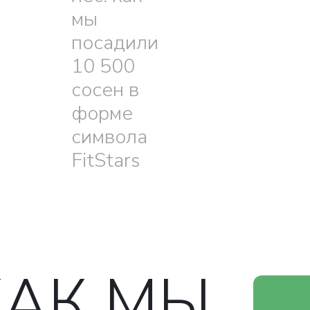
мы
посадили
10 500
сосен в
форме
символа
FitStars
КАК МЫ