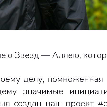
свяжутся с вами
ею Звезд — Аллею, котор
Закрыть
воему делу, помноженная 
щему значимые инициат
ыл создан наш проект #