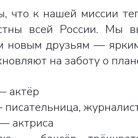
ы, что к нашей миссии те
естны всей России. Мы 
м новым друзьям — ярким
новляют на заботу о плане
— актёр
 писательница, журналист
— актриса