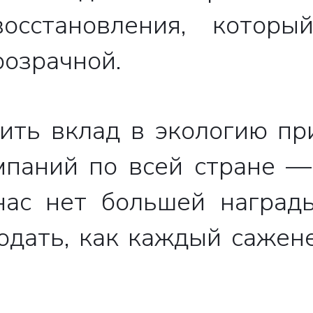
восстановления, котор
розрачной.
сить вклад в экологию пр
мпаний по всей стране —
нас нет большей наград
юдать, как каждый сажене