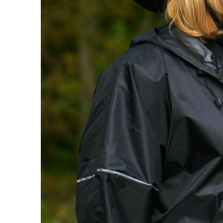
ВА
О
в ближай