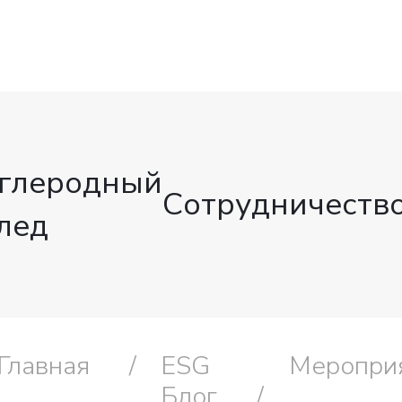
глеродный
Сотрудничеств
лед
Главная
ESG
Меропри
Блог