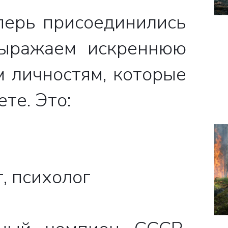
перь присоединились
выражаем искреннюю
 личностям, которые
те. Это:
, психолог