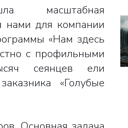
ла масштабная
я нами для компании
рограммы «Нам здесь
естно с профильными
ысяч сеянцев ели
заказника «Голубые
ов. Основная задача