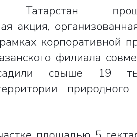
 Татарстан прош
ная акция, организованна
 рамках корпоративной п
казанского филиала совм
ысадили свыше 19 т
ерритории природного 
частке площадью 5 гектар