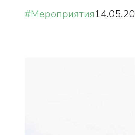
#Мероприятия
14.05.20
ВА
О
в ближай