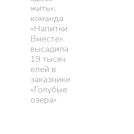
жить»:
команда
«Напитки
Вместе»
высадила
19 тысяч
елей в
заказнике
«Голубые
озера»