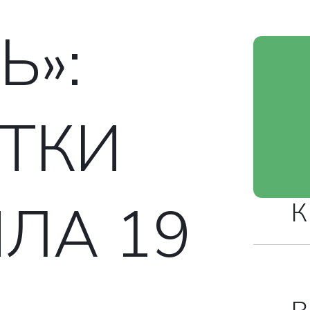
Ь»:
ТКИ
ЛА 19
К