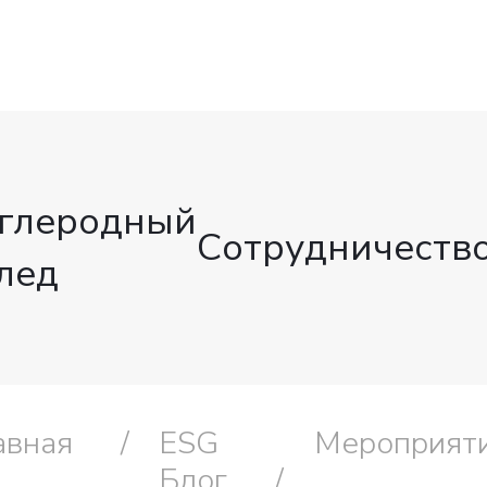
глеродный
Сотрудничеств
лед
авная
ESG
Мероприят
Блог