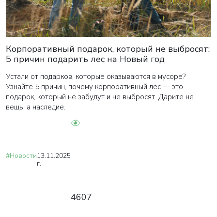
ВАША ЗАЯВКА ОТПРАВЛЕНА
Корпоративный подарок, который не выбросят:
5 причин подарить лес на Новый год
в ближайшее время наши менеджеры
Устали от подарков, которые оказываются в мусоре?
свяжутся с вами
Узнайте 5 причин, почему корпоративный лес — это
подарок, который не забудут и не выбросят. Дарите не
вещь, а наследие.
Закрыть
#Новости
13.11.2025
г.
4607