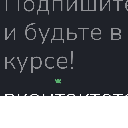
Подпишит
и будьте в
курсе!
вконтакте
т
© 2026