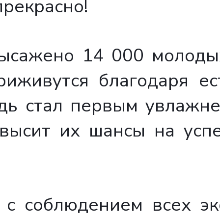
прекрасно!
высажено 14 000 молоды
риживутся благодаря ес
ждь стал первым увлажне
овысит их шансы на усп
 с соблюдением всех эк