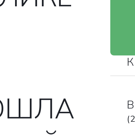
К
ОШЛА
В
(