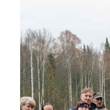
ВА
О
в ближай