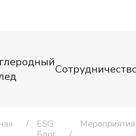
глеродный
Сотрудничеств
лед
ная
ESG
Мероприятия
Блог