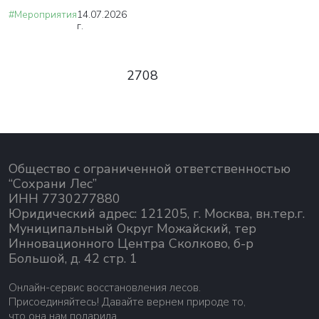
#Мероприятия
14.07.2026
г.
2708
Общество с ограниченной ответственностью
“Сохрани Лес”
ИНН 7730277880
Юридический адрес: 121205, г. Москва, вн.тер.г.
Муниципальный Округ Можайский, тер
Инновационного Центра Сколково, б-р
Большой, д. 42 стр. 1
Онлайн-сервис восстановления лесов.
Присоединяйтесь! Давайте вернем природе то,
что она нам подарила.