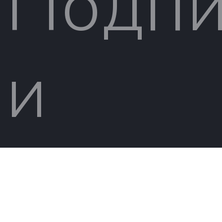
Подпи
и
будьт