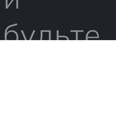
будьте
в
курсе!