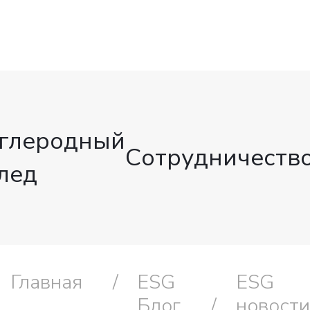
глеродный
Сотрудничеств
лед
Главная
ESG
ESG
Блог
новости