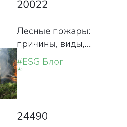
20022
Лесные пожары:
причины, виды,
правила
#ESG Блог
безопасности
24490