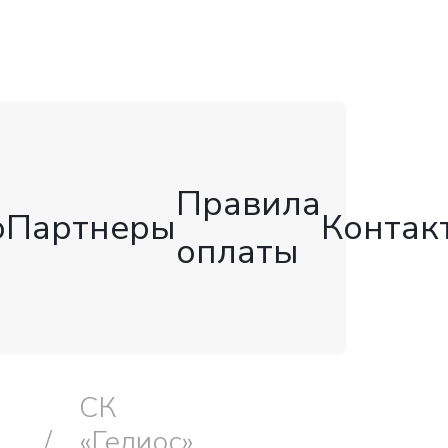
Правила
о
Партнеры
Контак
оплаты
СК
«Гелиос»