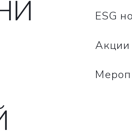
НИ
ESG н
Акци
Мероп
Й