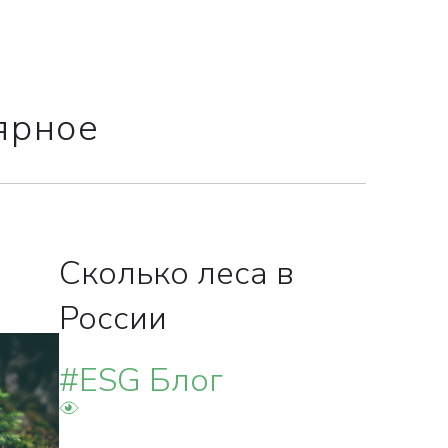
ярное
ВКА
НА
Сколько леса в
России
#ESG Блог
менеджеры