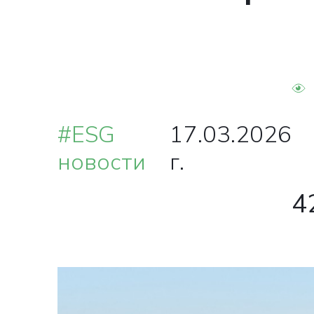
ВА
#ESG
17.03.2026
новости
г.
О
4
в ближай