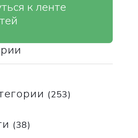
ться к ленте
тей
ории
атегории
(253)
ти
(38)