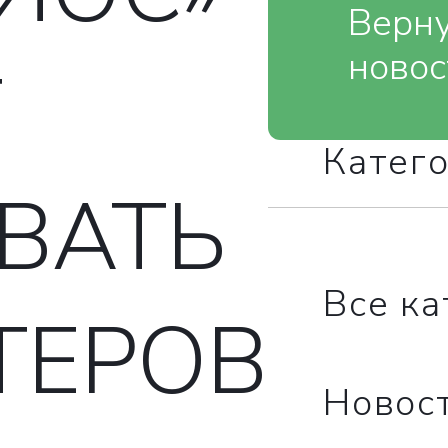
Верну
новос
Т
Катег
ВАТЬ
Все к
ТЕРОВ
Новос