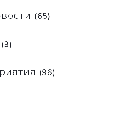
овости
(65)
и
(3)
риятия
(96)