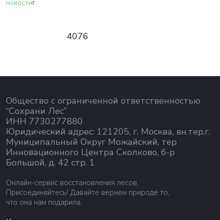
новости
г.
4076
Общество с ограниченной ответственностью
“Сохрани Лес”
ИНН 7730277880
Юридический адрес: 121205, г. Москва, вн.тер.г.
Муниципальный Округ Можайский, тер
Инновационного Центра Сколково, б-р
Большой, д. 42 стр. 1
Онлайн-сервис восстановления лесов.
Присоединяйтесь! Давайте вернем природе то,
что она нам подарила.