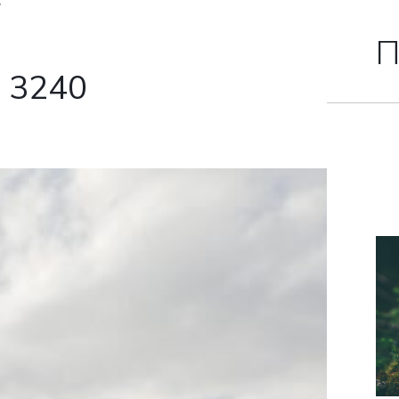
4
П
3240
ША ЗАЯ
ТПРАВЛЕ
шее время наши 