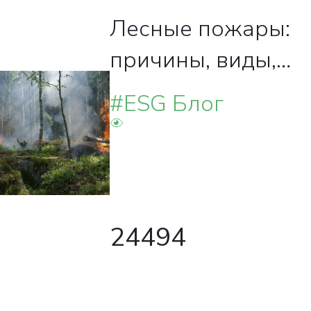
Лесные пожары:
причины, виды,
правила
#ESG Блог
безопасности
24494