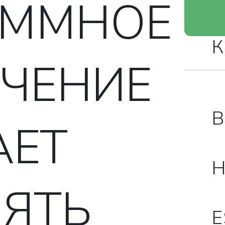
АММНОЕ
К
ЧЕНИЕ
В
АЕТ
Н
ЯТЬ
E