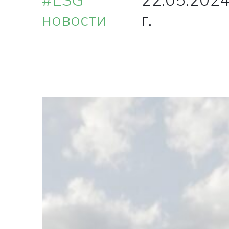
#ESG
22.05.202
новости
г.
ВА
О
в ближай