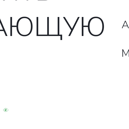
ЖАЮЩУЮ
А
М