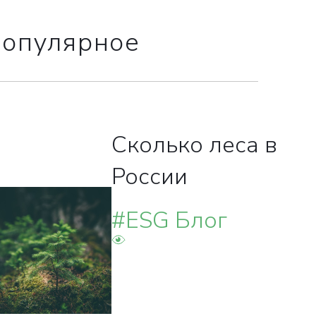
опулярное
ВКА
Сколько леса в
России
НА
#ESG Блог
менеджеры