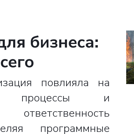
ля бизнеса:
сего
изация повлияла на
ные процессы и
ответственность
деляя программные