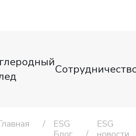
глеродный
Сотрудничеств
лед
Главная
ESG
ESG
Блог
новости