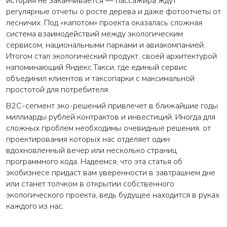
история не заканчивается — пассажира ждут
регулярные отчеты о росте дерева и даже фотоотчеты от
лесничих. Под «капотом» проекта оказалась сложная
система взаимодействий между экологическим
сервисом, национальными парками и авиакомпанией.
Итогом стал экологический продукт, своей архитектурой
напоминающий Яндекс.Такси, где единый сервис
объединил клиентов и таксопарки с максимальной
простотой для потребителя.
ВАША ЗАЯВКА ОТПРАВЛЕНА
B2C-сегмент эко-решений привлечет в ближайшие годы
миллиарды рублей контрактов и инвестиций. Иногда для
в ближайшее время наши менеджеры
свяжутся с вами
сложных проблем необходимы очевидные решения, от
проектирования которых нас отделяет один
вдохновленный вечер или несколько страниц
Закрыть
программного кода. Надеемся, что эта статья об
экобизнесе придаст вам уверенности в завтрашнем дне
или станет толчком в открытии собственного
экологического проекта, ведь будущее находится в руках
каждого из нас.