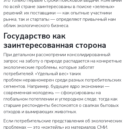
это только первые строки поисковой выдачи. Компании
по всей стране заинтересованы в поиске «зеленых»
решений: их поставщики — как опытные участники
рынка, так и стартапы — определяют привычный нам
облик экологического бизнеса.
Государство как
заинтересованная сторона
При детальном рассмотрении консолидированный
запрос на заботу о природе распадается на конкретные
экологические проблемы, которые заботят
потребителей. «Удельный вес» таких
проблем
неравномерен
среди разных потребительских
сегментов. Например, будущее ядро экономики —
современная молодежь — сфокусированы на
глобальном потеплении и углеродном следе, тогда как
старшие респонденты беспокоятся о свалках бытовых
отходов и вымирающих животных.
Если потребительские представления об экологических
проблемах — это «коктейль» из материалов СМИ,