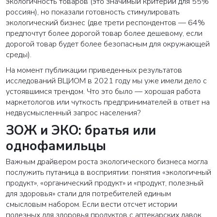
экологичность товаров (это значимый критерий для 55%
россиян), но показали готовность стимулировать
экологический бизнес (две трети респондентов — 64%
предпочтут более дорогой товар более дешевому, если
дорогой товар будет более безопасным для окружающей
среды).
На момент публикации приведенных результатов
исследований ВЦИОМ в 2021 году мы уже имели дело с
устоявшимся трендом. Что это было — хорошая работа
маркетологов или чуткость предпринимателей в ответ на
недвусмысленный запрос населения?
ЗОЖ и ЭКО: братья или
однофамильцы
Важным драйвером роста экологического бизнеса могла
послужить
путаница в восприятии
: понятия «экологичный
продукт», «органический продукт» и «продукт, полезный
для здоровья» стали для потребителей единым
смысловым набором. Если вести отсчет истории
полезных для здоровья продуктов с аптекарских лавок,