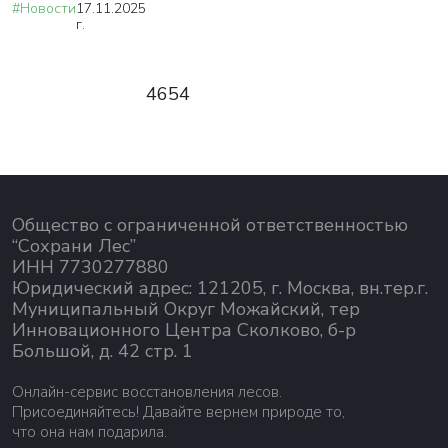
#Новости
17.11.2025
г.
4654
Общество с ограниченной ответственностью
“Сохрани Лес”
ИНН 7730277880
Юридический адрес: 121205, г. Москва, вн.тер.г.
Муниципальный Округ Можайский, тер
Инновационного Центра Сколково, б-р
Большой, д. 42 стр. 1
Онлайн-сервис восстановления лесов.
Присоединяйтесь! Давайте вернем природе то,
что она нам подарила.